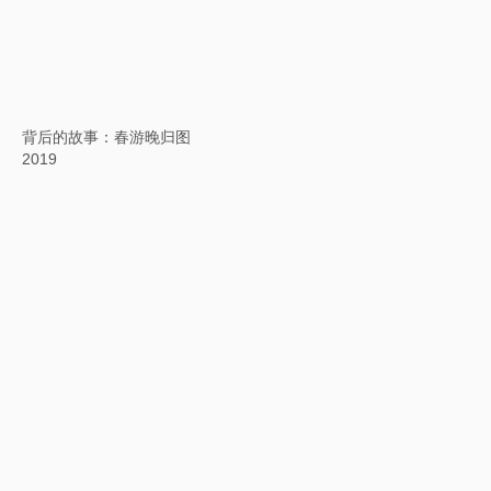
印度尼西亚文方块字书法：谚语三则
2019