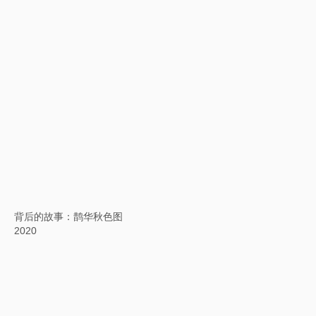
2020
英文方块字书法：木桐-罗斯柴尔德
2020