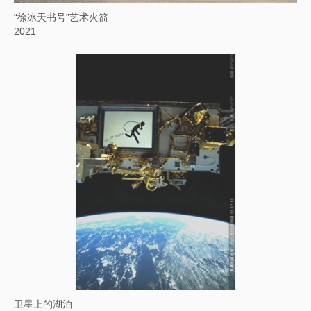
“徐冰天书号”艺术火箭
2021
卫星上的湖泊