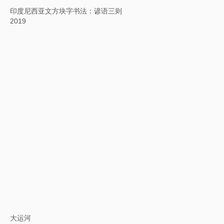
加泰罗尼亚语方块字书法："El bon poble"
2018