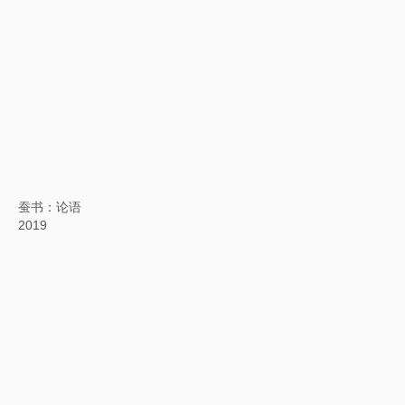
​背后的故事：仿大痴山水图
2019