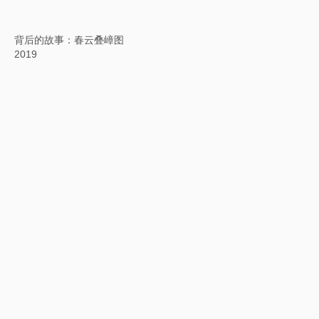
英文方块字：横过布鲁克林渡口，沃尔特·惠特曼
2018