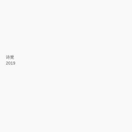
背后的故事：春游晚归图
2019