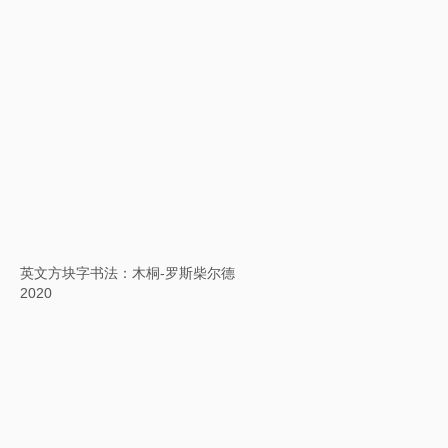
蚕书：论语
2019
诗凳
2019