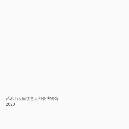
英文方块字书法：箭与歌
2020
艺术为人民致意大都会博物馆
2020
背后的故事：鹊华秋色图