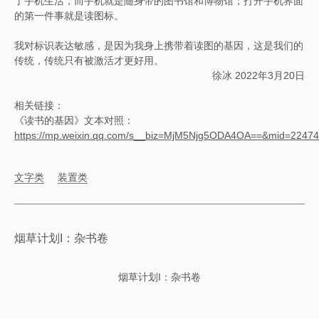
了手机生活，而手机就是随身带的图书馆和博物馆；打开手机界面
的第一件事就是读图标。
我对标识表达敏感，是因为我身上携带着读图的基因，这是我们的
传统，传统只有被激活才更好用。
徐冰 2022年3月20日
相关链接：
《读书的基因》文本对照：
https://mp.weixin.qq.com/s__biz=MjM5Njg5ODA4OA==&mid=224
文字类
装置类
烟草计划I：杂书卷
烟草计划I：杂书卷