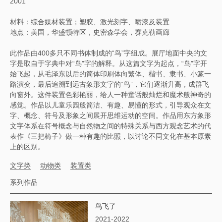
2001
材料：综合媒材装置；塑胶、激光刻字、喷漆及装置
地点：美国，华盛顿特区，史密森学会，赛克勒画廊
此作品由400多只不同书体制成的“鸟”字组成。展厅地面中央的文
字是取自于字典中对“鸟”字的解释。从这篇文字为起点，“鸟”字开
始飞起，从毛泽东以后的简体印刷体向繁体、楷书、隶书、小篆一
路演变，最后追溯到远古象形文字的“鸟”，它们逐渐升高，成群飞
向窗外。这件装置色彩艳丽，给人一种童话般灿烂和魔术般神奇的
感觉。作品以儿童乐园般简洁、有趣、易懂的形式，引导观众在文
字、概念、符号及形象之间展开思维运动的空间。作品用东方象形
文字体系在符号概念与自然物之间的特殊关系与西方观念艺术的代
表作《三把椅子》做一种有趣的比照，以讨论不同文化在基本原素
上的区别。
文字类
动物类
装置类
系列作品
鸟飞了
2021-2022