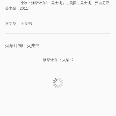
「徐冰：烟草计划3・里士满」，美国，里士满，弗吉尼亚
美术馆，2011
文字类
手制书
烟草计划I：火柴书
烟草计划I：火柴书