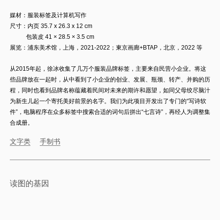
媒材：
服装标签及计算机写作
尺寸：
内页
35.7 x
26.3 x 12 cm
包装皮 41 × 28.5 × 3.5 cm
展览：浦东美术馆，上海，2021-2022；東京画廊+BTAP，北京，2022 等
从2015年起，徐冰收集了几万个服装品牌标签，主要来自民营小企业。将这
些品牌放在一起时，从中看到了小企业的创业、发展、瓶颈、转产、并购的历
程，同时也看到品牌名称蕴藏着民间对未来的期许和愿望，如同父母绞尽脑汁
为新生儿起一个寄托美好前景的名字。我们为此项目开发出了专门的“写诗软
件”，电脑程序在众多标签中搜索合适的词句后拼出“七言诗”，再经人为调整集
合成册。
文字类
手制书
读图的基因