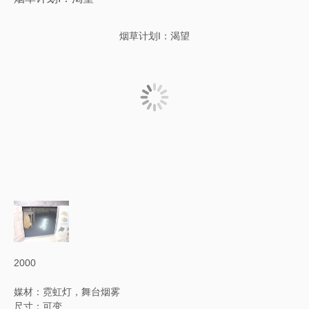
烟草计划I：渴望
2000
媒材：霓虹灯，舞台烟雾
尺寸：可变