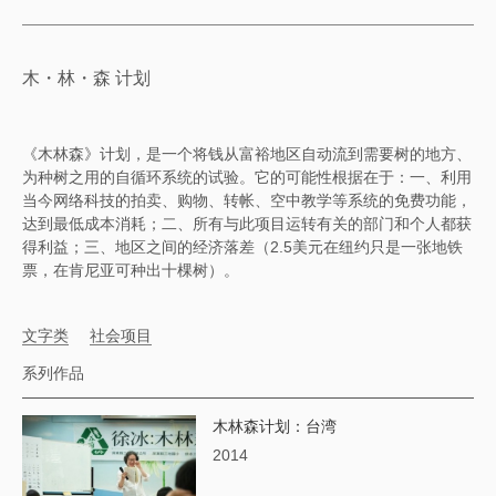
木・林・森 计划
《木林森》计划，是一个将钱从富裕地区自动流到需要树的地方、
为种树之用的自循环系统的试验。它的可能性根据在于：一、利用
当今网络科技的拍卖、购物、转帐、空中教学等系统的免费功能，
达到最低成本消耗；二、所有与此项目运转有关的部门和个人都获
得利益；三、地区之间的经济落差（2.5美元在纽约只是一张地铁
票，在肯尼亚可种出十棵树）。
文字类
社会项目
系列作品
木林森计划：台湾
2014