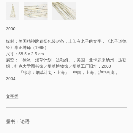
2000
媒材：美国精神牌卷烟包装封条，上印有老子的文字，《老子道德
经》辜正坤译（1995）
尺寸：58.5 x 2.5 cm
展览：「徐冰：烟草计划・达勒姆」，美国，北卡罗来纳州，达勒
姆，杜克大学图书馆／烟草博物馆／烟草工厂旧址，2000
「徐冰：烟草计划・上海」，中国，上海，沪申画廊，
2004
文字类
蚕书：论语