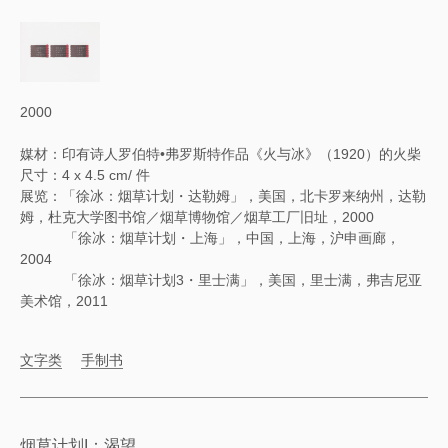
2000
媒材：印有诗人罗伯特•弗罗斯特作品《火与冰》（1920）的火柴
尺寸：4 x 4.5 cm/ 件
展览：「徐冰：烟草计划・达勒姆」，美国，北卡罗来纳州，达勒
姆，杜克大学图书馆／烟草博物馆／烟草工厂旧址，2000
「徐冰：烟草计划・上海」，中国，上海，沪申画廊，
2004
「徐冰：烟草计划3・里士满」，美国，里士满，弗吉尼亚
美术馆，2011
文字类
手制书
烟草计划I：渴望