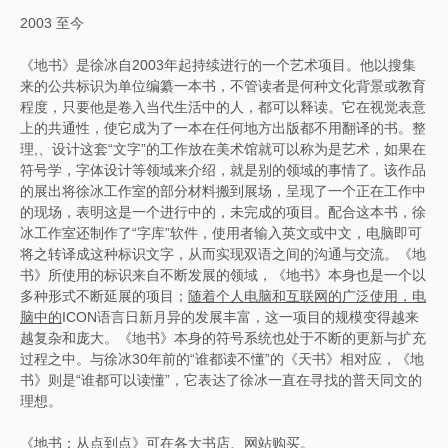
2003 至今
《地书》是徐冰自2003年起持续进行的一个艺术项目。他以搜集
来的公共标识为单位编纂一本书，不管读者是何种文化背景或教育
程度，只要他是卷入当代生活中的人，都可以释读。它在视觉表意
上的共通性，使它成为了一本在任何地方出版都不用翻译的书。整
理,、设计这套“文字”的工作放在美术馆就可以称为是艺术，如果在
符号学，字体设计等领域来介绍，就是别的领域的事情了。该作品
的展出将徐冰工作室的部分材料搬到展场，呈现了一个正在工作中
的现场，表明这是一个进行中的，未完成的项目。配合这本书，徐
冰工作室还制作了“字库”软件，使用者输入英文或中文，电脑即可
将之转译成这种标识文字，从而实现双语之间的沟通与交流。《地
书》所使用的标识来自不断发展的领域，《地书》本身也是一个以
多种形式不断延展的项目；
随着个人电脑和互联网的广泛使用，电
脑中的
ICON语言日新月异的发展丰富，这一项目的规模变得越来
越复杂和庞大。《地书》本身的符号系统也处于不断的更新与扩充
过程之中。与徐冰30年前的“谁都读不懂”的《天书》相对应，《地
书》则是“谁都可以读懂”，它表达了徐冰一直在寻找的普天同文的
理想。
《地书：从点到点》可在各大书店、网站购买。