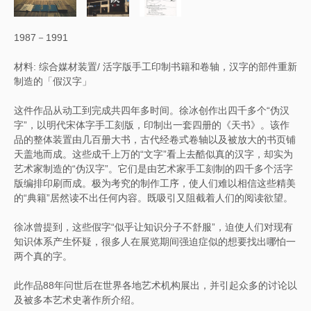
1987－1991
材料: 综合媒材装置/ 活字版手工印制书籍和卷轴，汉字的部件重新
制造的「假汉字」
这件作品从动工到完成共四年多时间。徐冰创作出四千多个“伪汉
字”，以明代宋体字手工刻版，印制出一套四册的《天书》。该作
品的整体装置由几百册大书，古代经卷式卷轴以及被放大的书页铺
天盖地而成。这些成千上万的“文字”看上去酷似真的汉字，却实为
艺术家制造的“伪汉字”。它们是由艺术家手工刻制的四千多个活字
版编排印刷而成。极为考究的制作工序，使人们难以相信这些精美
的“典籍”居然读不出任何内容。既吸引又阻截着人们的阅读欲望。
徐冰曾提到，这些假字“似乎让知识分子不舒服”，迫使人们对现有
知识体系产生怀疑，很多人在展览期间强迫症似的想要找出哪怕一
两个真的字。
此作品88年问世后在世界各地艺术机构展出，并引起众多的讨论以
及被多本艺术史著作所介绍。