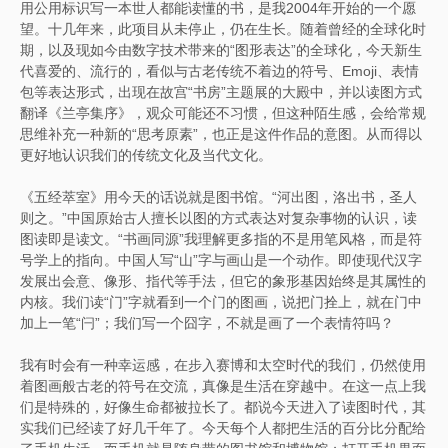
用公用标识写一本世人都能读懂的书，是我2004年开始的一个愿
望。十几年来，此项目从未停止，仍在生长。随着曾经的全球化时
期，以及现如今由数字技术带来的“图形表达”的全球化，今天新生
代喜爱的、流行的，看似与古老传统不着边的符号、Emoji、表情
包等表达形式，出现在故宫“书房”主题展的大殿中，并以读图方式
翻译《兰亭集序》，观众可能还不习惯，但这种陌生感，会给常规
思维补充一种新的“思考原素”，也正是这件作品的意图。从而得以
更好地认识我们的传统文化及当代文化。
《五经萃室》用今天的话说就是图书馆。“河出图，洛出书，圣人
则之。”中国原始古人擅长以图的方式表达对复杂事物的认识，读
图读即是读文。“书画同源”我理解更多指的不是用笔风格，而是符
号学上的指向。中国人写“山”字与画山是一个动作。即使现代汉字
发展出会意、像形、指代等手法，但它的象形基因始终是其属性的
内核。我们读“门”字就看到一个门的图画，说把门拴上，就在门中
加上一笔“闩”；我们写一个囧字，不就是画了一个表情符吗？
我有时会有一种幸运感，在步入赛博和太空时代的我们，仍然使用
着图画般古老的符号在交流，真像是生活在穿越中。在这一点上我
们是特殊的，好像生命都被拉长了。都说今天进入了读图时代，其
实我们已经读了好几千年了。今天每个人都把生活的百分比分配给