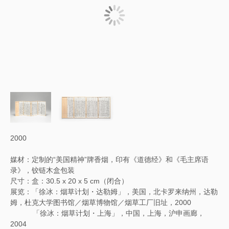
2000
媒材：定制的“美国精神”牌香烟，印有《道德经》和《毛主席语
录》，铰链木盒包装
尺寸：盒：30.5 x 20 x 5 cm（闭合）
展览：「徐冰：烟草计划・达勒姆」，美国，北卡罗来纳州，达勒
姆，杜克大学图书馆／烟草博物馆／烟草工厂旧址，2000
「徐冰：烟草计划・上海」，中国，上海，沪申画廊，
2004