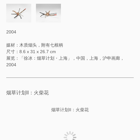
2004
媒材：木质烟头，附有七根柄
尺寸：8.6 x 31 x 26.7 cm
展览：「徐冰：烟草计划・上海」，中国，上海，沪申画廊，
2004
烟草计划II：火柴花
烟草计划II：火柴花