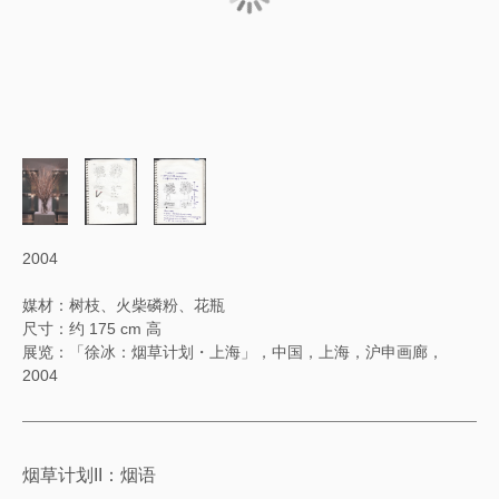
2004
媒材：树枝、火柴磷粉、花瓶
尺寸：约 175 cm 高
展览：「徐冰：烟草计划・上海」，中国，上海，沪申画廊，
2004
烟草计划II：烟语