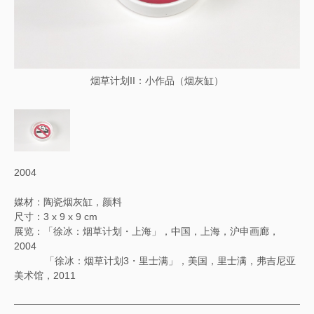
烟草计划II：小作品（烟灰缸）
2004
媒材：陶瓷烟灰缸，颜料
尺寸：3 x 9 x 9 cm
展览：「徐冰：烟草计划・上海」，中国，上海，沪申画廊，
2004
「徐冰：烟草计划3・里士满」，美国，里士满，弗吉尼亚
美术馆，2011