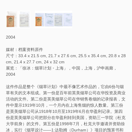
2004
媒材：档案资料原件
尺寸：33.4 x 21.5 cm, 21.7 x 27.6 cm, 25.5 x 35.4 cm, 20.8 x 28
cm, 21.4 x 27.7 cm, 24 x 32 cm
展览：「徐冰：烟草计划・上海」，中国，上海，沪申画廊，
2004
这件作品是整个《烟草计划》中最不像艺术作品的，它由6份与烟
草有关的文本组成。第一份是百年前英美烟草公司在华投资及商业
活动的文件。第二份是英美烟草公司在华销售卷烟的记录报表，文
件中显示1919年10月，一个月内在上海售烟的惊人数量。第三份
是英美烟草公司从1918年10月至1919年6月在华盈利记录。第四
份是英美烟草公司把部分在华盈利转到美国，资助三一学院（杜克
大学前身）的文件。第五份是1998年7月，杜克大学邀请并资助徐
冰，实行《烟草设计——1:达勒姆（Durham）》项目的预算书和