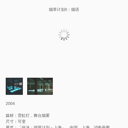
烟草计划II：烟语
2004
媒材：霓虹灯，舞台烟雾
尺寸：可变
展览：「徐冰：烟草计划・上海」，中国，上海，沪申画廊，