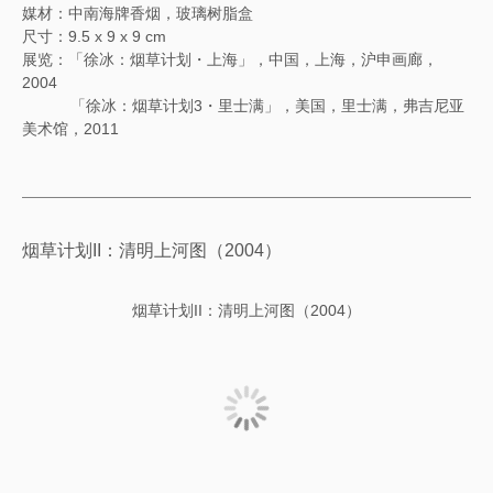
媒材：中南海牌香烟，玻璃树脂盒
尺寸：9.5 x 9 x 9 cm
展览：「徐冰：烟草计划・上海」，中国，上海，沪申画廊，
2004
「徐冰：烟草计划3・里士满」，美国，里士满，弗吉尼亚
美术馆，2011
烟草计划II：清明上河图（2004）
烟草计划II：清明上河图（2004）