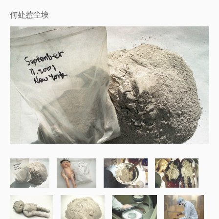
何处惹尘埃