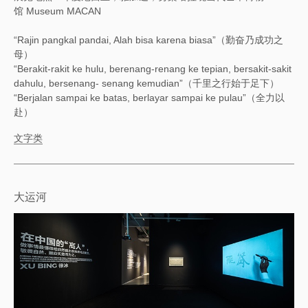
馆 Museum MACAN
“Rajin pangkal pandai, Alah bisa karena biasa”（勤奋乃成功之
母）
“Berakit-rakit ke hulu, berenang-renang ke tepian, bersakit-sakit
dahulu, bersenang- senang kemudian”（千里之行始于足下）
“Berjalan sampai ke batas, berlayar sampai ke pulau”（全力以
赴）
文字类
大运河