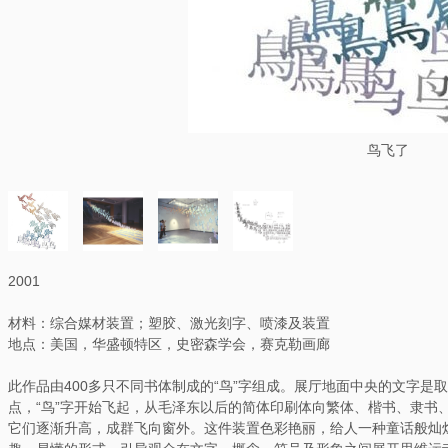
鸟飞了
2001
材料：综合媒材装置；塑胶、激光刻字、喷漆及装置
地点：美国，华盛顿特区，史密森学会，赛克勒画廊
此作品由400多只不同书体制成的“鸟”字组成。展厅地面中央的文字是
点，“鸟”字开始飞起，从毛泽东以后的简体印刷体向繁体、楷书、隶书
它们逐渐升高，成群飞向窗外。这件装置色彩艳丽，给人一种童话般灿