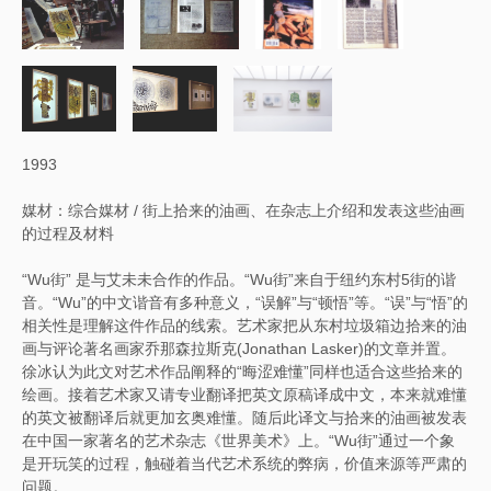
1993
媒材：综合媒材 / 街上拾来的油画、在杂志上介绍和发表这些油画
的过程及材料
“Wu街” 是与艾未未合作的作品。“Wu街”来自于纽约东村5街的谐
音。“Wu”的中文谐音有多种意义，“误解”与“顿悟”等。“误”与“悟”的
相关性是理解这件作品的线索。艺术家把从东村垃圾箱边拾来的油
画与评论著名画家乔那森拉斯克(Jonathan Lasker)的文章并置。
徐冰认为此文对艺术作品阐释的“晦涩难懂”同样也适合这些拾来的
绘画。接着艺术家又请专业翻译把英文原稿译成中文，本来就难懂
的英文被翻译后就更加玄奥难懂。随后此译文与拾来的油画被发表
在中国一家著名的艺术杂志《世界美术》上。“Wu街”通过一个象
是开玩笑的过程，触碰着当代艺术系统的弊病，价值来源等严肃的
问题。