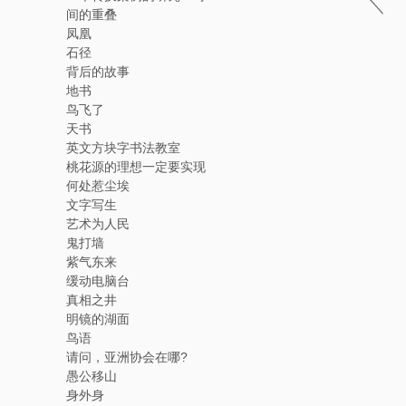
间的重叠
凤凰
石径
背后的故事
地书
鸟飞了
天书
英文方块字书法教室
桃花源的理想一定要实现
何处惹尘埃
文字写生
艺术为人民
鬼打墙
紫气东来
缓动电脑台
真相之井
明镜的湖面
鸟语
请问，亚洲协会在哪?
愚公移山
身外身