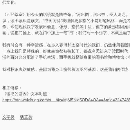
代文化。
《五经萃室》用今天的话说就是图书馆。“河出图，洛出书，圣人则之。
识，读图读即是读文。“书画同源”我理解更多指的不是用笔风格，而是
作。即使现代汉字发展出会意、像形、指代等手法，但它的象形基因始终
画，说把门拴上，就在门中加上一笔“闩”；我们写一个囧字，不就是画
我有时会有一种幸运感，在步入赛博和太空时代的我们，仍然使用着图
一点上我们是特殊的，好像生命都被拉长了。都说今天进入了读图时代
活的百分比分配给了手机生活，而手机就是随身带的图书馆和博物馆；
我对标识表达敏感，是因为我身上携带着读图的基因，这是我们的传统
相关链接：
《读书的基因》文本对照：
https://mp.weixin.qq.com/s__biz=MjM5Njg5ODA4OA==&mid=22474
文字类
装置类