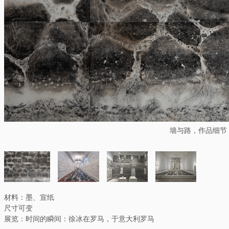
墙与路，作品细节
材料：墨、宣纸
尺寸可变
展览：时间的瞬间：徐冰在罗马，于意大利罗马