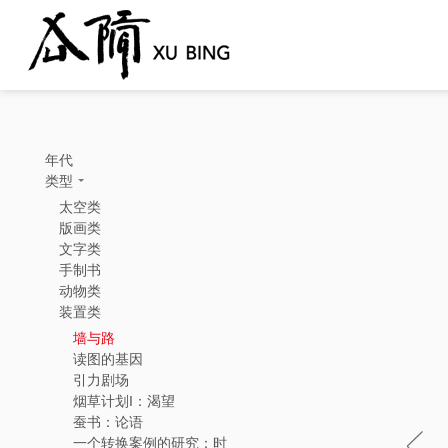
年代
类型
太空类
版画类
文字类
手制书
动物类
装置类
墙与路
读图的基因
引力剧场
烟草计划I：渴望
蚕书：论语
一个转换案例的研究：时