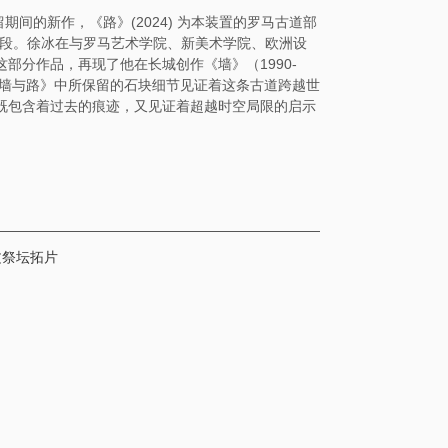
）驻留期间的新作，《路》(2024) 为本装置的罗马古道部
）的一段。徐冰在与罗马艺术学院、新美术学院、欧洲设
部分作品，再现了他在长城创作《墙》（1990-
《墙与路》中所保留的石块细节见证着这条古道跨越世
既包含着过去的痕迹，又见证着超越时空局限的启示
文祭坛拓片