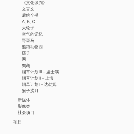
《文化谈判》
文盲文
后约全书
A, B, C...
大轮子
空气的记忆
野斑马
熊猫动物园
链子
网
鹦鹉
烟草计划III－里士满
烟草计划II－上海
烟草计划I－达勒姆
猴子捞月
新媒体
影像类
社会项目
项目