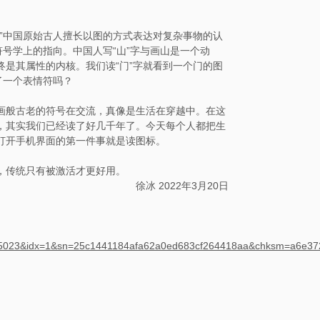
”中国原始古人擅长以图的方式表达对复杂事物的认
符号学上的指向。中国人写“山”字与画山是一个动
是其属性的内核。我们读“门”字就看到一个门的图
了一个表情符吗？
画般古老的符号在交流，真像是生活在穿越中。在这
，其实我们已经读了好几千年了。今天每个人都把生
打开手机界面的第一件事就是读图标。
，传统只有被激活才更好用。
徐冰 2022年3月20日
85023&idx=1&sn=25c1441184afa62a0ed683cf264418aa&chksm=a6e37