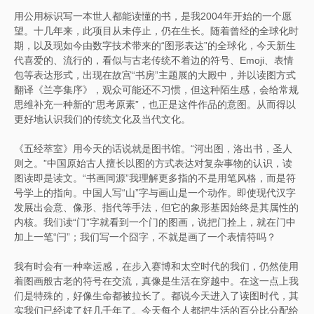
用公用标识写一本世人都能读懂的书，是我2004年开始的一个愿
望。十几年来，此项目从未停止，仍在生长。随着曾经的全球化时
期，以及现如今由数字技术带来的“图形表达”的全球化，今天新生
代喜爱的、流行的，看似与古老传统不着边的符号、Emoji、表情
包等表达形式，出现在故宫“书房”主题展的大殿中，并以读图方式
翻译《兰亭集序》，观众可能还不习惯，但这种陌生感，会给常规
思维补充一种新的“思考原素”，也正是这件作品的意图。从而得以
更好地认识我们的传统文化及当代文化。
《五经萃室》用今天的话说就是图书馆。“河出图，洛出书，圣人
则之。”中国原始古人擅长以图的方式表达对复杂事物的认识，读
图读即是读文。“书画同源”我理解更多指的不是用笔风格，而是符
号学上的指向。中国人写“山”字与画山是一个动作。即使现代汉字
发展出会意、像形、指代等手法，但它的象形基因始终是其属性的
内核。我们读“门”字就看到一个门的图画，说把门拴上，就在门中
加上一笔“闩”；我们写一个囧字，不就是画了一个表情符吗？
我有时会有一种幸运感，在步入赛博和太空时代的我们，仍然使用
着图画般古老的符号在交流，真像是生活在穿越中。在这一点上我
们是特殊的，好像生命都被拉长了。都说今天进入了读图时代，其
实我们已经读了好几千年了。今天每个人都把生活的百分比分配给