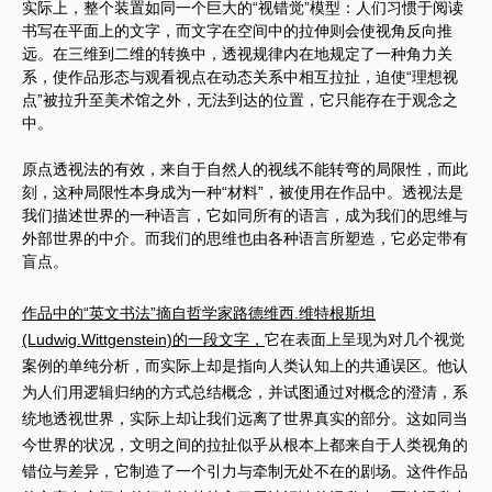
实际上，整个装置如同一个巨大的“视错觉”模型：人们习惯于阅读
书写在平面上的文字，而文字在空间中的拉伸则会使视角反向推
远。在三维到二维的转换中，透视规律内在地规定了一种角力关
系，使作品形态与观看视点在动态关系中相互拉扯，迫使“理想视
点”被拉升至美术馆之外，无法到达的位置，它只能存在于观念之
中。
原点透视法的有效，来自于自然人的视线不能转弯的局限性，而此
刻，这种局限性本身成为一种“材料”，被使用在作品中。透视法是
我们描述世界的一种语言，它如同所有的语言，成为我们的思维与
外部世界的中介。而我们的思维也由各种语言所塑造，它必定带有
盲点。
作品中的“英文书法”摘自哲学家路德维西.维特根斯坦
(Ludwig.Wittgenstein)的一段文字，
它在表面上呈现为对几个视觉
案例的单纯分析，而实际上却是指向人类认知上的共通误区。他认
为人们用逻辑归纳的方式总结概念，并试图通过对概念的澄清，系
统地透视世界，实际上却让我们远离了世界真实的部分。这如同当
今世界的状况，文明之间的拉扯似乎从根本上都来自于人类视角的
错位与差异，它制造了一个引力与牵制无处不在的剧场。这件作品