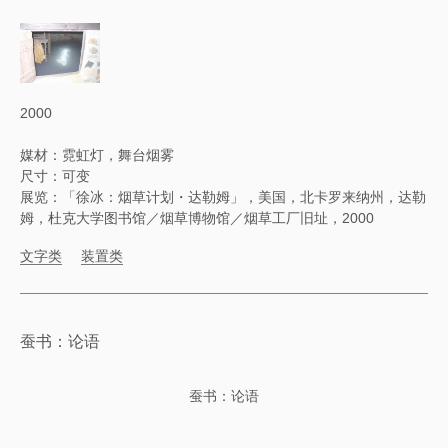
2000
媒材：霓虹灯，舞台烟雾
尺寸：可变
展览：「徐冰：烟草计划・达勒姆」，美国，北卡罗来纳州，达勒
姆，杜克大学图书馆／烟草博物馆／烟草工厂旧址，2000
文字类
装置类
蚕书：论语
蚕书：论语