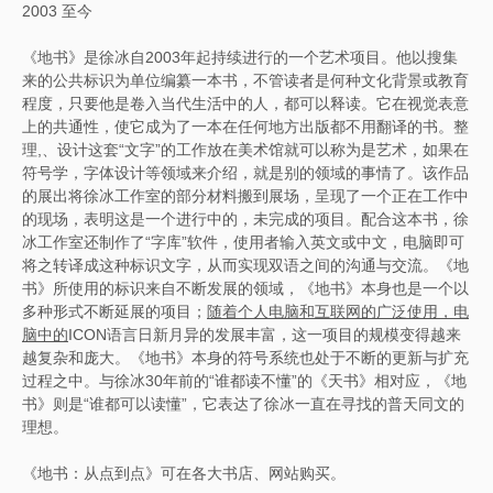
2003 至今
《地书》是徐冰自2003年起持续进行的一个艺术项目。他以搜集
来的公共标识为单位编纂一本书，不管读者是何种文化背景或教育
程度，只要他是卷入当代生活中的人，都可以释读。它在视觉表意
上的共通性，使它成为了一本在任何地方出版都不用翻译的书。整
理,、设计这套“文字”的工作放在美术馆就可以称为是艺术，如果在
符号学，字体设计等领域来介绍，就是别的领域的事情了。该作品
的展出将徐冰工作室的部分材料搬到展场，呈现了一个正在工作中
的现场，表明这是一个进行中的，未完成的项目。配合这本书，徐
冰工作室还制作了“字库”软件，使用者输入英文或中文，电脑即可
将之转译成这种标识文字，从而实现双语之间的沟通与交流。《地
书》所使用的标识来自不断发展的领域，《地书》本身也是一个以
多种形式不断延展的项目；
随着个人电脑和互联网的广泛使用，电
脑中的
ICON语言日新月异的发展丰富，这一项目的规模变得越来
越复杂和庞大。《地书》本身的符号系统也处于不断的更新与扩充
过程之中。与徐冰30年前的“谁都读不懂”的《天书》相对应，《地
书》则是“谁都可以读懂”，它表达了徐冰一直在寻找的普天同文的
理想。
《地书：从点到点》可在各大书店、网站购买。