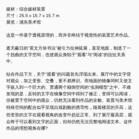
媒材：综合媒材装置
尺寸：25.5 x 15.7 x 15.7 m
展览：浦东美术馆
这是一件基于透视原理的，而并非终结于视觉性的装置艺术作品。
遮天蔽日的“英文方块书法”被引力拉伸延展，直至地面，制造了一
个扭曲的文字空间，也使观众身陷于“观看”与“阅读”的拉扯关系
中。
站在作品下方，关于“观看”的问题首先浮现出来。展厅中的文字背
对观众，加之变形、交叠，更不易辨识。而地面的镜像同时又使文
字嵌入到一个巨大的、贯通两个颠倒空间的“虫洞模型”之中。不难
发现的是，反转的文字在镜像空间中得到了修正，变得可以阅读，
但被置于空间中的观众，仍然无法看到作品的全貌。装置与美术馆
特殊空间的配合似乎呈现出戏剧般的诱导性
，
随着楼层的升高，
这
些
变形的文字在
观看视角的改变中趋近正常。到了展厅最高层，观
众终于可以看到文字的正面，但却仍然无法完整地阅读文本。这件
作品的理想视角在哪?