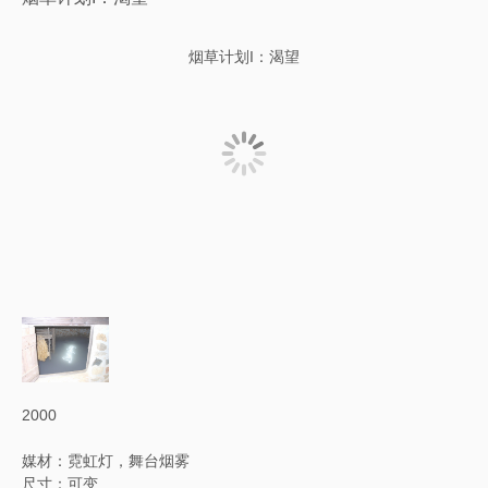
烟草计划I：渴望
2000
媒材：霓虹灯，舞台烟雾
尺寸：可变