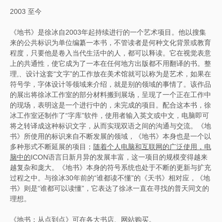
2003 至今
《地书》是徐冰自2003年起持续进行的一个艺术项目。他以搜集
来的公共标识为单位编纂一本书，不管读者是何种文化背景或教育
程度，只要他是卷入当代生活中的人，都可以释读。它在视觉表意
上的共通性，使它成为了一本在任何地方出版都不用翻译的书。整
理,、设计这套“文字”的工作放在美术馆就可以称为是艺术，如果在
符号学，字体设计等领域来介绍，就是别的领域的事情了。该作品
的展出将徐冰工作室的部分材料搬到展场，呈现了一个正在工作中
的现场，表明这是一个进行中的，未完成的项目。配合这本书，徐
冰工作室还制作了“字库”软件，使用者输入英文或中文，电脑即可
将之转译成这种标识文字，从而实现双语之间的沟通与交流。《地
书》所使用的标识来自不断发展的领域，《地书》本身也是一个以
多种形式不断延展的项目；
随着个人电脑和互联网的广泛使用，电
脑中的
ICON语言日新月异的发展丰富，这一项目的规模变得越来
越复杂和庞大。《地书》本身的符号系统也处于不断的更新与扩充
过程之中。与徐冰30年前的“谁都读不懂”的《天书》相对应，《地
书》则是“谁都可以读懂”，它表达了徐冰一直在寻找的普天同文的
理想。
《地书：从点到点》可在各大书店、网站购买。