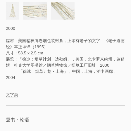
2000
媒材：美国精神牌卷烟包装封条，上印有老子的文字，《老子道德
经》辜正坤译（1995）
尺寸：58.5 x 2.5 cm
展览：「徐冰：烟草计划・达勒姆」，美国，北卡罗来纳州，达勒
姆，杜克大学图书馆／烟草博物馆／烟草工厂旧址，2000
「徐冰：烟草计划・上海」，中国，上海，沪申画廊，
2004
文字类
蚕书：论语