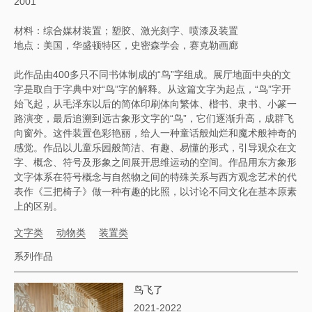
2001
材料：综合媒材装置；塑胶、激光刻字、喷漆及装置
地点：美国，华盛顿特区，史密森学会，赛克勒画廊
此作品由400多只不同书体制成的“鸟”字组成。展厅地面中央的文
字是取自于字典中对“鸟”字的解释。从这篇文字为起点，“鸟”字开
始飞起，从毛泽东以后的简体印刷体向繁体、楷书、隶书、小篆一
路演变，最后追溯到远古象形文字的“鸟”，它们逐渐升高，成群飞
向窗外。这件装置色彩艳丽，给人一种童话般灿烂和魔术般神奇的
感觉。作品以儿童乐园般简洁、有趣、易懂的形式，引导观众在文
字、概念、符号及形象之间展开思维运动的空间。作品用东方象形
文字体系在符号概念与自然物之间的特殊关系与西方观念艺术的代
表作《三把椅子》做一种有趣的比照，以讨论不同文化在基本原素
上的区别。
文字类
动物类
装置类
系列作品
鸟飞了
2021-2022