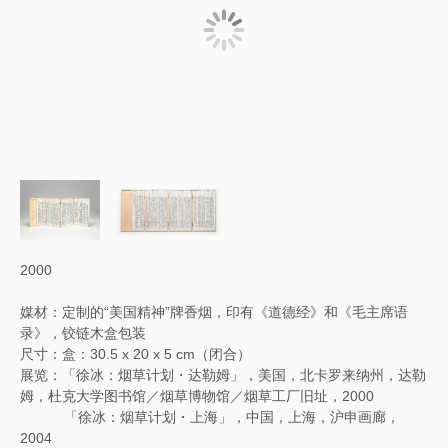
2000
媒材：定制的“美国精神”牌香烟，印有《道德经》和《毛主席语
录》，铰链木盒包装
尺寸：盒：30.5 x 20 x 5 cm（闭合）
展览：「徐冰：烟草计划・达勒姆」，美国，北卡罗来纳州，达勒
姆，杜克大学图书馆／烟草博物馆／烟草工厂旧址，2000
「徐冰：烟草计划・上海」，中国，上海，沪申画廊，
2004