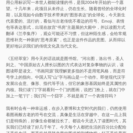
用公用标识写一本世人都能读懂的书，是我2004年开始的一个愿
望。十几年来，此项目从未停止，仍在生长。随着曾经的全球化时
期，以及现如今由数字技术带来的“图形表达”的全球化，今天新生
代喜爱的、流行的，看似与古老传统不着边的符号、Emoji、表情
包等表达形式，出现在故宫“书房”主题展的大殿中，并以读图方式
翻译《兰亭集序》，观众可能还不习惯，但这种陌生感，会给常规
思维补充一种新的“思考原素”，也正是这件作品的意图。从而得以
更好地认识我们的传统文化及当代文化。
《五经萃室》用今天的话说就是图书馆。“河出图，洛出书，圣人
则之。”中国原始古人擅长以图的方式表达对复杂事物的认识，读
图读即是读文。“书画同源”我理解更多指的不是用笔风格，而是符
号学上的指向。中国人写“山”字与画山是一个动作。即使现代汉字
发展出会意、像形、指代等手法，但它的象形基因始终是其属性的
内核。我们读“门”字就看到一个门的图画，说把门拴上，就在门中
加上一笔“闩”；我们写一个囧字，不就是画了一个表情符吗？
我有时会有一种幸运感，在步入赛博和太空时代的我们，仍然使用
着图画般古老的符号在交流，真像是生活在穿越中。在这一点上我
们是特殊的，好像生命都被拉长了。都说今天进入了读图时代，其
实我们已经读了好几千年了。今天每个人都把生活的百分比分配给