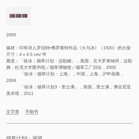
2000
媒材：印有诗人罗伯特•弗罗斯特作品《火与冰》（1920）的火柴
尺寸：4 x 4.5 cm/ 件
展览：「徐冰：烟草计划・达勒姆」，美国，北卡罗来纳州，达勒
姆，杜克大学图书馆／烟草博物馆／烟草工厂旧址，2000
「徐冰：烟草计划・上海」，中国，上海，沪申画廊，
2004
「徐冰：烟草计划3・里士满」，美国，里士满，弗吉尼亚
美术馆，2011
文字类
手制书
烟草计划I：渴望