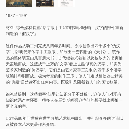
1987－1991
材料: 综合媒材装置/ 活字版手工印制书籍和卷轴，汉字的部件重新
制造的「假汉字」
这件作品从动工到完成共四年多时间。徐冰创作出四千多个“伪汉
字”，以明代宋体字手工刻版，印制出一套四册的《天书》。该作
品的整体装置由几百册大书，古代经卷式卷轴以及被放大的书页铺
天盖地而成。这些成千上万的“文字”看上去酷似真的汉字，却实为
艺术家制造的“伪汉字”。它们是由艺术家手工刻制的四千多个活字
版编排印刷而成。极为考究的制作工序，使人们难以相信这些精美
的“典籍”居然读不出任何内容。既吸引又阻截着人们的阅读欲望。
徐冰曾提到，这些假字“似乎让知识分子不舒服”，迫使人们对现有
知识体系产生怀疑，很多人在展览期间强迫症似的想要找出哪怕一
两个真的字。
此作品88年问世后在世界各地艺术机构展出，并引起众多的讨论以
及被多本艺术史著作所介绍。