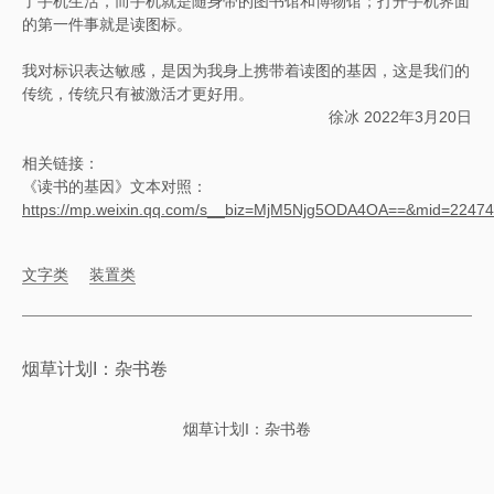
了手机生活，而手机就是随身带的图书馆和博物馆；打开手机界面
的第一件事就是读图标。
我对标识表达敏感，是因为我身上携带着读图的基因，这是我们的
传统，传统只有被激活才更好用。
徐冰 2022年3月20日
相关链接：
《读书的基因》文本对照：
https://mp.weixin.qq.com/s__biz=MjM5Njg5ODA4OA==&mid=224
文字类
装置类
烟草计划I：杂书卷
烟草计划I：杂书卷