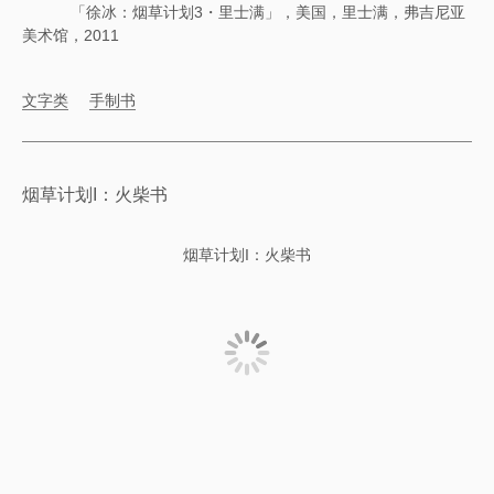
「徐冰：烟草计划3・里士满」，美国，里士满，弗吉尼亚
美术馆，2011
文字类
手制书
烟草计划I：火柴书
烟草计划I：火柴书