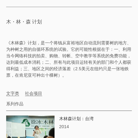
木・林・森 计划
《木林森》计划，是一个将钱从富裕地区自动流到需要树的地方、
为种树之用的自循环系统的试验。它的可能性根据在于：一、利用
当今网络科技的拍卖、购物、转帐、空中教学等系统的免费功能，
达到最低成本消耗；二、所有与此项目运转有关的部门和个人都获
得利益；三、地区之间的经济落差（2.5美元在纽约只是一张地铁
票，在肯尼亚可种出十棵树）。
文字类
社会项目
系列作品
木林森计划：台湾
2014