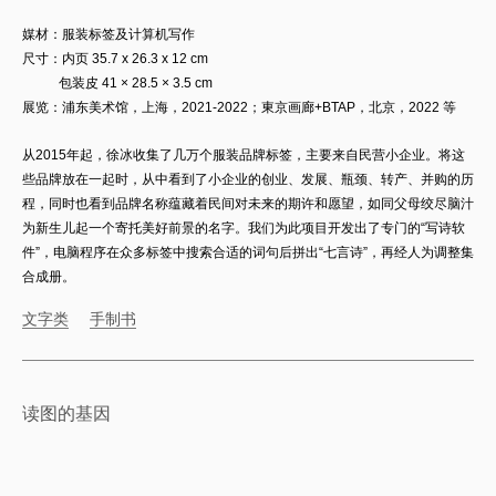
媒材：
服装标签及计算机写作
尺寸：
内页
35.7 x
26.3 x 12 cm
包装皮 41 × 28.5 × 3.5 cm
展览：浦东美术馆，上海，2021-2022；東京画廊+BTAP，北京，2022 等
从2015年起，徐冰收集了几万个服装品牌标签，主要来自民营小企业。将这
些品牌放在一起时，从中看到了小企业的创业、发展、瓶颈、转产、并购的历
程，同时也看到品牌名称蕴藏着民间对未来的期许和愿望，如同父母绞尽脑汁
为新生儿起一个寄托美好前景的名字。我们为此项目开发出了专门的“写诗软
件”，电脑程序在众多标签中搜索合适的词句后拼出“七言诗”，再经人为调整集
合成册。
文字类
手制书
读图的基因