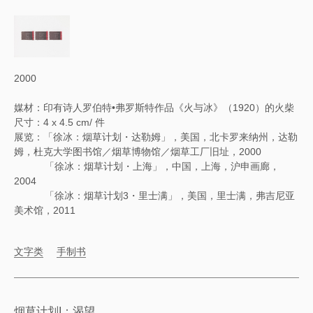
2000
媒材：印有诗人罗伯特•弗罗斯特作品《火与冰》（1920）的火柴
尺寸：4 x 4.5 cm/ 件
展览：「徐冰：烟草计划・达勒姆」，美国，北卡罗来纳州，达勒
姆，杜克大学图书馆／烟草博物馆／烟草工厂旧址，2000
「徐冰：烟草计划・上海」，中国，上海，沪申画廊，
2004
「徐冰：烟草计划3・里士满」，美国，里士满，弗吉尼亚
美术馆，2011
文字类
手制书
烟草计划I：渴望