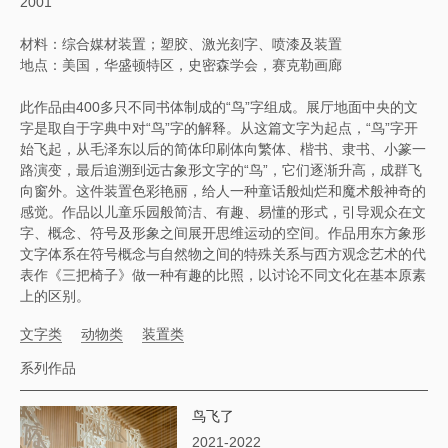
2001
材料：综合媒材装置；塑胶、激光刻字、喷漆及装置
地点：美国，华盛顿特区，史密森学会，赛克勒画廊
此作品由400多只不同书体制成的“鸟”字组成。展厅地面中央的文
字是取自于字典中对“鸟”字的解释。从这篇文字为起点，“鸟”字开
始飞起，从毛泽东以后的简体印刷体向繁体、楷书、隶书、小篆一
路演变，最后追溯到远古象形文字的“鸟”，它们逐渐升高，成群飞
向窗外。这件装置色彩艳丽，给人一种童话般灿烂和魔术般神奇的
感觉。作品以儿童乐园般简洁、有趣、易懂的形式，引导观众在文
字、概念、符号及形象之间展开思维运动的空间。作品用东方象形
文字体系在符号概念与自然物之间的特殊关系与西方观念艺术的代
表作《三把椅子》做一种有趣的比照，以讨论不同文化在基本原素
上的区别。
文字类
动物类
装置类
系列作品
鸟飞了
2021-2022