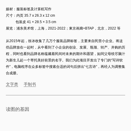
媒材：
服装标签及计算机写作
尺寸：
内页
35.7 x
26.3 x 12 cm
包装皮 41 × 28.5 × 3.5 cm
展览：浦东美术馆，上海，2021-2022；東京画廊+BTAP，北京，2022 等
从2015年起，徐冰收集了几万个服装品牌标签，主要来自民营小企业。将这
些品牌放在一起时，从中看到了小企业的创业、发展、瓶颈、转产、并购的历
程，同时也看到品牌名称蕴藏着民间对未来的期许和愿望，如同父母绞尽脑汁
为新生儿起一个寄托美好前景的名字。我们为此项目开发出了专门的“写诗软
件”，电脑程序在众多标签中搜索合适的词句后拼出“七言诗”，再经人为调整集
合成册。
文字类
手制书
读图的基因