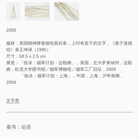
2000
媒材：美国精神牌卷烟包装封条，上印有老子的文字，《老子道德
经》辜正坤译（1995）
尺寸：58.5 x 2.5 cm
展览：「徐冰：烟草计划・达勒姆」，美国，北卡罗来纳州，达勒
姆，杜克大学图书馆／烟草博物馆／烟草工厂旧址，2000
「徐冰：烟草计划・上海」，中国，上海，沪申画廊，
2004
文字类
蚕书：论语