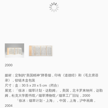
2000
媒材：定制的“美国精神”牌香烟，印有《道德经》和《毛主席语
录》，铰链木盒包装
尺寸：盒：30.5 x 20 x 5 cm（闭合）
展览：「徐冰：烟草计划・达勒姆」，美国，北卡罗来纳州，达勒
姆，杜克大学图书馆／烟草博物馆／烟草工厂旧址，2000
「徐冰：烟草计划・上海」，中国，上海，沪申画廊，
2004