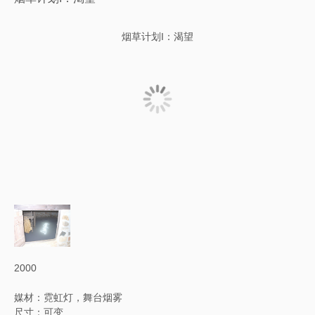
烟草计划I：渴望
2000
媒材：霓虹灯，舞台烟雾
尺寸：可变