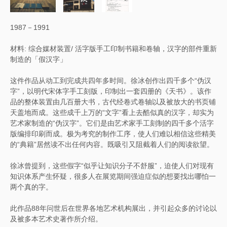
1987－1991
材料: 综合媒材装置/ 活字版手工印制书籍和卷轴，汉字的部件重新
制造的「假汉字」
这件作品从动工到完成共四年多时间。徐冰创作出四千多个“伪汉
字”，以明代宋体字手工刻版，印制出一套四册的《天书》。该作
品的整体装置由几百册大书，古代经卷式卷轴以及被放大的书页铺
天盖地而成。这些成千上万的“文字”看上去酷似真的汉字，却实为
艺术家制造的“伪汉字”。它们是由艺术家手工刻制的四千多个活字
版编排印刷而成。极为考究的制作工序，使人们难以相信这些精美
的“典籍”居然读不出任何内容。既吸引又阻截着人们的阅读欲望。
徐冰曾提到，这些假字“似乎让知识分子不舒服”，迫使人们对现有
知识体系产生怀疑，很多人在展览期间强迫症似的想要找出哪怕一
两个真的字。
此作品88年问世后在世界各地艺术机构展出，并引起众多的讨论以
及被多本艺术史著作所介绍。