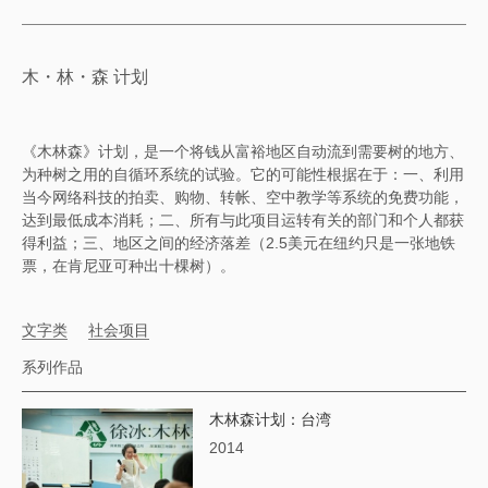
木・林・森 计划
《木林森》计划，是一个将钱从富裕地区自动流到需要树的地方、
为种树之用的自循环系统的试验。它的可能性根据在于：一、利用
当今网络科技的拍卖、购物、转帐、空中教学等系统的免费功能，
达到最低成本消耗；二、所有与此项目运转有关的部门和个人都获
得利益；三、地区之间的经济落差（2.5美元在纽约只是一张地铁
票，在肯尼亚可种出十棵树）。
文字类
社会项目
系列作品
木林森计划：台湾
2014