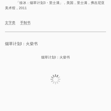
「徐冰：烟草计划3・里士满」，美国，里士满，弗吉尼亚
美术馆，2011
文字类
手制书
烟草计划I：火柴书
烟草计划I：火柴书