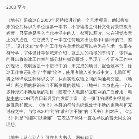
2003 至今
《地书》是徐冰自2003年起持续进行的一个艺术项目。他以搜集
来的公共标识为单位编纂一本书，不管读者是何种文化背景或教育
程度，只要他是卷入当代生活中的人，都可以释读。它在视觉表意
上的共通性，使它成为了一本在任何地方出版都不用翻译的书。整
理,、设计这套“文字”的工作放在美术馆就可以称为是艺术，如果在
符号学，字体设计等领域来介绍，就是别的领域的事情了。该作品
的展出将徐冰工作室的部分材料搬到展场，呈现了一个正在工作中
的现场，表明这是一个进行中的，未完成的项目。配合这本书，徐
冰工作室还制作了“字库”软件，使用者输入英文或中文，电脑即可
将之转译成这种标识文字，从而实现双语之间的沟通与交流。《地
书》所使用的标识来自不断发展的领域，《地书》本身也是一个以
多种形式不断延展的项目；
随着个人电脑和互联网的广泛使用，电
脑中的
ICON语言日新月异的发展丰富，这一项目的规模变得越来
越复杂和庞大。《地书》本身的符号系统也处于不断的更新与扩充
过程之中。与徐冰30年前的“谁都读不懂”的《天书》相对应，《地
书》则是“谁都可以读懂”，它表达了徐冰一直在寻找的普天同文的
理想。
《地书：从点到点》可在各大书店、网站购买。