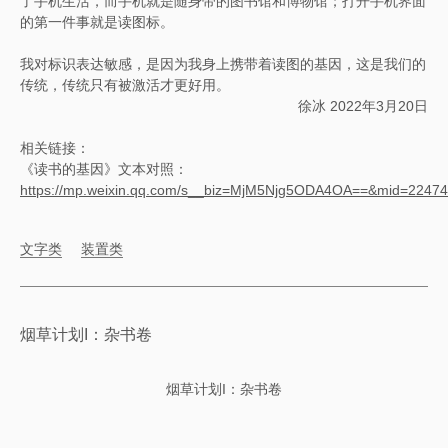
了手机生活，而手机就是随身带的图书馆和博物馆；打开手机界面
的第一件事就是读图标。
我对标识表达敏感，是因为我身上携带着读图的基因，这是我们的
传统，传统只有被激活才更好用。
徐冰 2022年3月20日
相关链接：
《读书的基因》文本对照：
https://mp.weixin.qq.com/s__biz=MjM5Njg5ODA4OA==&mid=224
文字类
装置类
烟草计划I：杂书卷
烟草计划I：杂书卷