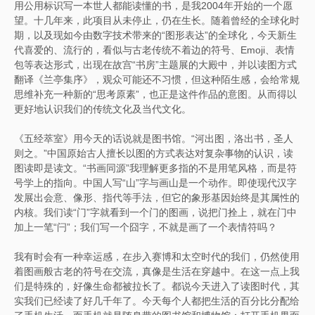
用公用标识写一本世人都能读懂的书，是我2004年开始的一个愿
望。十几年来，此项目从未停止，仍在生长。随着曾经的全球化时
期，以及现如今由数字技术带来的“图形表达”的全球化，今天新生
代喜爱的、流行的，看似与古老传统不着边的符号、Emoji、表情
包等表达形式，出现在故宫“书房”主题展的大殿中，并以读图方式
翻译《兰亭集序》，观众可能还不习惯，但这种陌生感，会给常规
思维补充一种新的“思考原素”，也正是这件作品的意图。从而得以
更好地认识我们的传统文化及当代文化。
《五经萃室》用今天的话说就是图书馆。“河出图，洛出书，圣人
则之。”中国原始古人擅长以图的方式表达对复杂事物的认识，读
图读即是读文。“书画同源”我理解更多指的不是用笔风格，而是符
号学上的指向。中国人写“山”字与画山是一个动作。即使现代汉字
发展出会意、像形、指代等手法，但它的象形基因始终是其属性的
内核。我们读“门”字就看到一个门的图画，说把门拴上，就在门中
加上一笔“闩”；我们写一个囧字，不就是画了一个表情符吗？
我有时会有一种幸运感，在步入赛博和太空时代的我们，仍然使用
着图画般古老的符号在交流，真像是生活在穿越中。在这一点上我
们是特殊的，好像生命都被拉长了。都说今天进入了读图时代，其
实我们已经读了好几千年了。今天每个人都把生活的百分比分配给