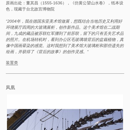
原画出处：董其昌（1555-1636），《仿黄公望山水卷》，纸本设
色，现藏于台北故宫博物院
“2004年，我在德国东亚美术馆做展，想既结合当地历史又利用好
环绕展厅四周的大玻璃展柜，创作新作品。这个美术馆在二战期
间，九成的藏品被苏联红军挪到了前苏联，留下的只有丢失艺术品
的照片。在机场转机时，看到办公区毛玻璃墙背后的盆栽植物，真
像中国画晕染的感觉。这时我想到了美术馆大玻璃柜和那些遗失的
绘画，并获得了《背后的故事》的创作灵感。“
装置类
凤凰