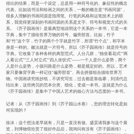
得出的结果，而是一个设定，总是用一种符号化的、象征性的概念
代表。比如说书法和绘画之间的关系，一般的概念是“书画同源”，
很多人理解的书画同源是指用笔、行笔的风格和运笔技术上的联
系，我觉得更深刻的书画同源的关系是文字、符号和视觉方式的关
系。《芥子园画传》是最典型地说明这个关系的一本书，它是一本
字典，集中了描绘世界万物的符号、偏旁部首。比如，竹子
和“竹”这个字，竹子的两个个字就是竹字，所谓“竹个点”，和字本
身是一样的。皴法就是一片符号。所以《芥子园画传》就是符号的
字典。它收集了各种各样的典型范式。人分几群，“独坐看花式”“两
人看云式”“三人对立式”“四人坐饮式”——一个人是什么姿势，两个
人是什么姿势，小孩问路是什么姿势，都是规定好的。所以，艺术
家只要像背字典一样记住“偏旁部首”、再去拼接组合描绘世界万
物。中国画讲究纸抄纸，不讲究写生，过去都是靠临摹，到清代总
结出来，这些拷贝的范本分类、细化，变成一本书。这就是为什么
《芥子园画传》是集中了中国人艺术的核心方法与态度的一本书。
记者：从《芥子园画传》到《芥子园山水卷》，您的理念转化是如
何实现的？
徐冰：这个想法老早就有，只是一直没有做。盛昊请我参与这个展
览，到博物馆欣赏了很好作品后，我询问有没有《芥子园画传》，