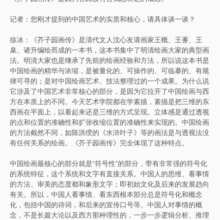
记者：您刚才提到的中国艺术的实质和核心，请具体谈一谈？
徐冰：《芥子园画传》是清代文人沈心友请画家王概、王蓍、王
臬、诸升编绘而成的一本书，这本书集中了明清绘画大家的典型画
法。明清大家也是继承了先前的绘画经验和方法，所以说这本书是
中国绘画的精华与浓缩，是被量化的、可操作的、可临摹的、有规
律可寻的；是对中国绘画艺术、技法整理过的一个成果。为什么说
它涉及了中国艺术非常核心的部分，是因为它拉开了中国绘画与西
方在本质上的不同。今天艺术学院都在学素描，素描是把三维的东
西画在平面上，以看起来还是三维的方式呈现。立体感是通过透视
的点和位置的准确性和扩张收缩位置的准确性来实现的。中国绘画
的方法截然不同，如陈洪绶的《水浒叶子》等的画法是与透视法没
有任何关系的绘画。《芥子园画传》完全体现了这种特点。
中国绘画最核心的部分就是“符号性”的部分，带有非常强的符号化
的系统特征，这个系统和文字有直接关系。中国人的思维、看事情
的方法、审美的态度都和象形文字；即初始文化及后来的发展趋向
有关。所以，中国人看事情、看东西根本部分总是符号化和概念
化，包括中国的诗词，和后来的宣传口号等。中国人对事情的概
念，不是长篇大论以及西方那种理性的，一步一步逻辑分析、推理