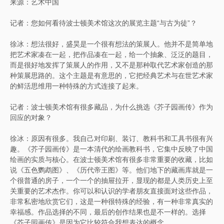
来源：艺术中国
记者：您如何看待波士顿美术馆这次的展览主题“与古为徒”？
徐冰：想法很好，盛昊是一个很有想法的策展人。他并不是简单地
把艺术家凑在一起，把作品凑在一起，给一个抽象、泛泛的题目，
而是很好地发挥了策展人的作用，又不是那种取代艺术家创造的那
种策展思路的。这个主题是有意思的，它把经典艺术与在世艺术家
的鲜活思维用一种特殊的方式连接了起来。
记者：波士顿美术馆有很多藏品，为什么挑选《芥子园画传》作为
回应的对象？
徐冰：原因有很多。我自己对印刷、装订、教科书和工具书很有兴
趣。《芥子园画传》是一本清代的绘画教科书，它集中反映了中国
绘画的实质与核心。在波士顿美术馆有很多非常重要的收藏，比如
说《五色鹦鹉图》、《历代帝王图》等。他们地下的藏画库就是一
个很普通的房子，一个一个的抽屉拉开，显现的都是人类历史上至
关重要的艺术杰作。你可以和认识的学者朋友直接面对这些作品，
非常私密地欣赏它们，这是一种很特殊的经验，有一种非常真实的
幸福感。作品选择的不同，最后的创作结果也是不一样的。选择
《芥子园画传》是因为它比较符合我想表达的概念。