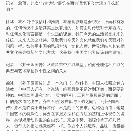
记者：您预计此次“与古为徒”展览在西方语境下会对观众什么影
响？
徐冰：我不习惯做估计和推测。我感觉影响是会积极、正面和有效
的。任何传统不激活其实是没有用的。如何面对传统对于东西方、
对任何文化而言都是一个永远的课题。我们今天的生活就是未来的
传统，未来人怎么对待、吸取我们今天的文化就像我们今天面对的
问题一样。如何用中国的思想方法、文化态度、世界观结合其它优
秀文化来寻找新的文化方式，这是我们中国文化界应该做的事情。
记者：《芥子园画传》从教科书中抽取典型，如何处理这种抽取的
典型与艺术家创作个性之间的关系
徐冰：《芥子园画传》是一本入门书、教科书。中国人按照这种方
法教，但中国人还有一个说法：绘画最终不是达到形似，而是要到
神似。中国绘画讲究“道”、“器”的区别，工具的掌握是器的层面，
目的是求道的境界。齐白石说“妙在似与不似之间”。《芥子园画
传》并不是临得不走样才好，不是刻工的要求。边临边悟道，这是
中国艺术的特殊性，你要在掌握方法和在方法的基础上体现你的境
界，类似规定动作里的自由发挥。京剧手势、唱腔传承了好几代
人，但每人的指法感觉都不一样。你这个人的境界、品味、质量都