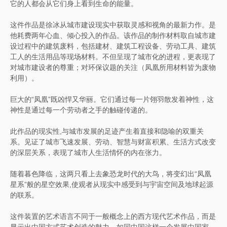
它的人都会从它们身上看到生命的能量。
这件作品是徐冰从城市建设现实中获取灵感和视角的最新力作。是
他耗费两年心血、倾心投入的作品。该作品的制作材料取自城市建
设过程中的建筑废料，包括建材、建筑工程设备、劳动工具、建筑
工人的生活用品等现场材料。不但呈现了城市化的进程，更表现了
对城市建设者的尊重；对环保议题的关注（凤凰所用材料皆为废物
利用）。
巨大的“凤凰”既凶悍又华丽。它们通过每一片翎羽散发着神性，这
神性是通过每一个劳动者之手的触碰传递的。
此作品的现实性,与城市发展的足迹产生着直接和隐喻的双重关
系。见证了城市飞速发展、劳动、智慧与财富积累、生活方式改变
的深层关系，表现了城市人生活情怀的内在张力。
随着暮色降临，这两只看上去象恐龙时代的大鸟，将变幻出“凤凰
星系”般的星空效果,使观者从现实中感受到与宇宙空间及地球起源
的联系。
这件装置的艺术语言不同于一般概念上的西方现代艺术作品，而是