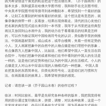
因为希望借这个展览的机会把这个想法做出来。《芥子园画传》的
版本太多，我和盛昊在哈佛大学图书馆，我和助手在北京图书馆、
中央美术学院图书馆等搜寻到各种翻刻本，希望找到一个最好的版
本，让刻工在重刻的时候有最好的依据。这个想法是有意思的，就
像录像的倒带一样；反着放，结果出现倒着走。清代的沈心友他们
把名家的典型范式提出来归到一本书里，我等于从书里把这些典型
画法又放回到山水画中去，我的动力在于看看最后的结果是怎样
的，可以作为验证我对中国绘画符号化的认识，类似数学里的倒推
法。中国画题材雷同，或山或水，或亭台楼阁，夹着一些有定势的
小人。文人画家想象中的自然中的人物点缀是他们理想中的形象，
有点像西方人想象中国人，比如说，他们希望中国人一直生活在四
合院中，与他们想象中的或者和他们在书中看到的中国人的生活是
一样的。这是他们的定势和他们认为的中国人的生活模式。小人的
点缀是文人对山水中应该出现的人物模式的一种想象。 中国人喜
欢把复杂的东西简单化、归类化和符号化，这是咱们的习惯和方
法。在画面最后的效果上，我希望有拼接的感觉。
记者：请您谈一谈《芥子园山水卷》的创作过程？
徐冰：时间比较长。最早是先研究各种各样的版本，我把我觉得有
用的部分通过复印摘出来，拼摆，调整，对比各种效果，这是一个
非常技术的过程。作品以手卷的方式呈现，因为手卷的方式很中