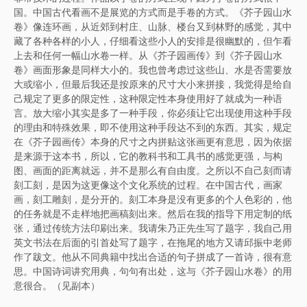
国。中国古代看画不是展览的方式而是手卷的方式。《芥子园山水
卷》像连环画，从近郊到村庄、山脉、楼台又到林野的感觉，其中
藏了各种各样的小人，仔细看这些小人的安排是很幽默的，但乍看
上去和任何一幅山水卷一样。从《芥子园画传》到《芥子园山水
卷》画面形象是同样大小的。我也曾考虑过这些山、水是否需要放
大或缩小，但最后我还是按原来的尺寸大小来拼接，我觉得是给自
己规定了更多的限定性，这种限定性本身使用好了就成为一种语
言。放大缩小其实是多了一种手段，你必须让它出现使用这种手段
的理由和特殊效果，即不使用这种手段达不到的东西。其实，规定
在《芥子园画传》本身的尺寸之内拼贴这张画更有意思，因为依据
是来源于这本书，所以，它的教科书和工具书的感觉更强，与构
图、画面的距离就远，并不是那么有自由度。之所以不自己刻而请
刻工刻，是因为这更像这个文化系统的过程。在中国古代，画家
画，刻工雕刻，是分开的。刻工本身是没有更多的个人色彩的，他
的任务就是不走样地把画稿刻出来。然后在我的指导下用定制的纸
张，通过传统方法印刷出来。我请朱乃正先生写了题字，我自己用
英文书法在后面的引首处写了题字，在拖尾的地方又请邱振中老师
作了跋文。他从不同典籍中找出合适的句子拼成了一首诗，很有意
思。中国诗词讲究用典，句句有出处，这与《芥子园山水卷》的用
意很合。（见副本）