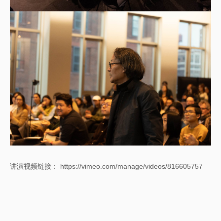
讲演视频链接：
https://vimeo.com/manage/videos/816605757