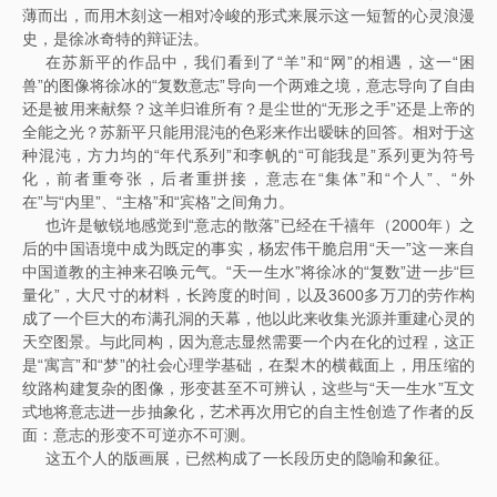
薄而出，而用木刻这一相对冷峻的形式来展示这一短暂的心灵浪漫
史，是徐冰奇特的辩证法。
在苏新平的作品中，我们看到了“羊”和“网”的相遇，这一“困
兽”的图像将徐冰的“复数意志”导向一个两难之境，意志导向了自由
还是被用来献祭？这羊归谁所有？是尘世的“无形之手”还是上帝的
全能之光？苏新平只能用混沌的色彩来作出暧昧的回答。相对于这
种混沌，方力均的“年代系列”和李帆的“可能我是”系列更为符号
化，前者重夸张，后者重拼接，意志在“集体”和“个人”、“外
在”与“内里”、“主格”和“宾格”之间角力。
也许是敏锐地感觉到“意志的散落”已经在千禧年（2000年）之
后的中国语境中成为既定的事实，杨宏伟干脆启用“天一”这一来自
中国道教的主神来召唤元气。“天一生水”将徐冰的“复数”进一步“巨
量化”，大尺寸的材料，长跨度的时间，以及3600多万刀的劳作构
成了一个巨大的布满孔洞的天幕，他以此来收集光源并重建心灵的
天空图景。与此同构，因为意志显然需要一个内在化的过程，这正
是“寓言”和“梦”的社会心理学基础，在梨木的横截面上，用压缩的
纹路构建复杂的图像，形变甚至不可辨认，这些与“天一生水”互文
式地将意志进一步抽象化，艺术再次用它的自主性创造了作者的反
面：意志的形变不可逆亦不可测。
这五个人的版画展，已然构成了一长段历史的隐喻和象征。