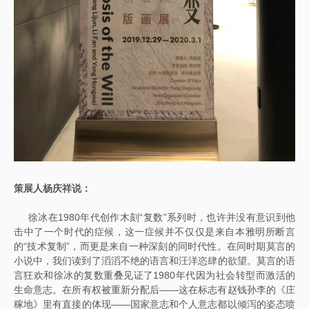
策展人杨庆祥说：
徐冰在1980年代创作木刻“复数”系列时，也许并没有意识到他
击中了一个时代的症候，这一症候并不仅仅是来自本雅明所断言
的“技术复制”，而更是来自一种深刻的同时代性。在同时期莫言的
小说中，我们读到了滔滔不绝的语言和汪洋恣肆的欲望。莫言的语
言狂欢和徐冰的复数重叠见证了1980年代因为社会转型而激活的
生命意志。在所有权被重新分配后——这在标志有赵钱孙李的《庄
稼地》里有直接的体现——国家意志和个人意志都以倾泻的姿态喷