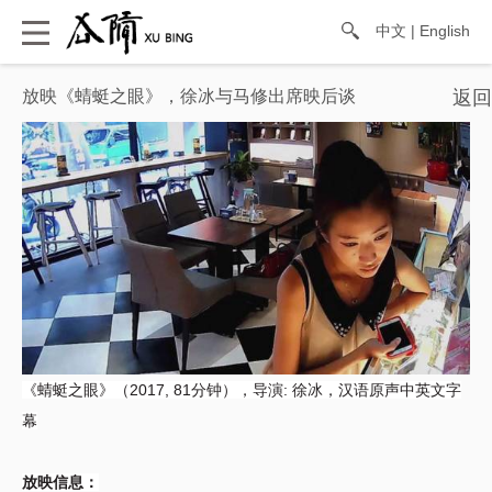
中文
|
English
放映《蜻蜓之眼》，徐冰与马修出席映后谈
《蜻蜓之眼》（2017, 81分钟），
导演: 徐冰，
汉语原声中英文字
幕
放映信息：