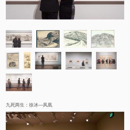
九死两生：徐冰—凤凰