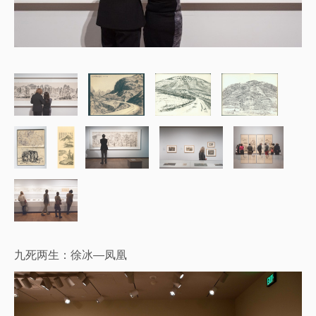
九死两生：徐冰—凤凰